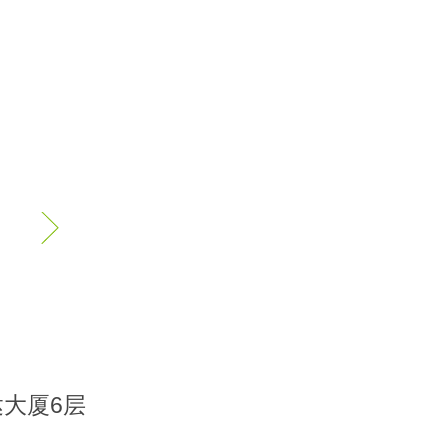
电话：
大厦6层
地址： 广